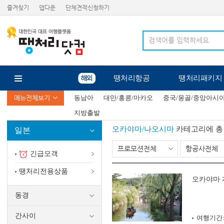
즐겨찾기
앱다운
단체견적신청하기
땡처리항공
땡처리패키지
메뉴전체보기
동남아
대만/홍콩/마카오
중국/몽골/중앙아시
지방출발
오카야마/나오시마
카테고리에 
일본
프로모션전체
항공사전체
긴급모객
땡처리전용상품
오카야마 
동경
간사이
여행기간