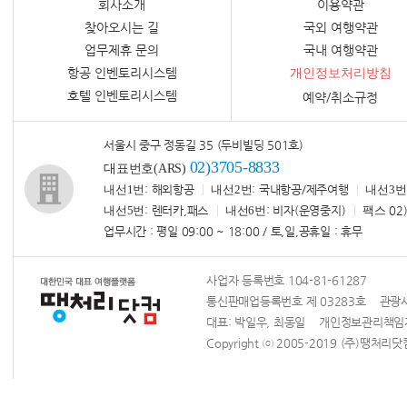
회사소개
이용약관
찾아오시는 길
국외 여행약관
업무제휴 문의
국내 여행약관
항공 인벤토리시스템
개인정보처리방침
호텔 인벤토리시스템
예약/취소규정
서울시 중구 정동길 35 (두비빌딩 501호)
02)3705-8833
대표번호(ARS)
내선1번
: 해외항공
내선2번
: 국내항공/제주여행
내선3번
내선5번
: 렌터카,패스
내선6번
: 비자(운영중지)
팩스
02)
업무시간 : 평일 09:00 ~ 18:00 / 토,일,공휴일 : 휴무
사업자 등록번호 104-81-61287
통신판매업등록번호 제 03283호 관광사업
대표: 박일우, 최동일 개인정보관리책
Copyright ⓒ 2005-2019 (주)땡처리닷컴 Al