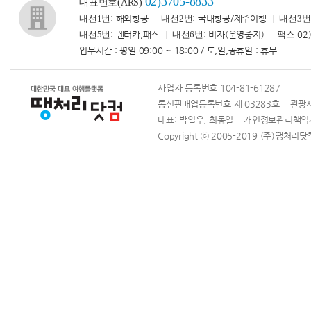
02)3705-8833
대표번호(ARS)
내선1번
: 해외항공
내선2번
: 국내항공/제주여행
내선3번
내선5번
: 렌터카,패스
내선6번
: 비자(운영중지)
팩스
02)
업무시간 : 평일 09:00 ~ 18:00 / 토,일,공휴일 : 휴무
사업자 등록번호 104-81-61287
통신판매업등록번호 제 03283호 관광사업
대표: 박일우, 최동일 개인정보관리책
Copyright ⓒ 2005-2019 (주)땡처리닷컴 Al