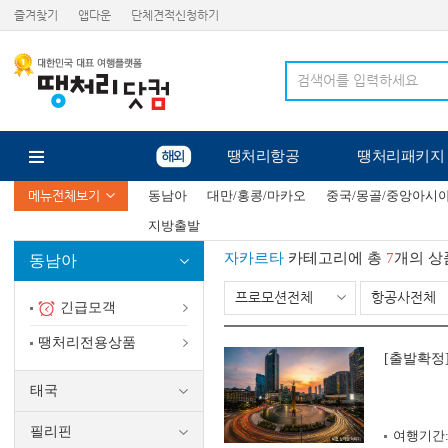
즐겨찾기
앱다운
단체견적신청하기
땡처리항공
땡처리패키지
메뉴전체보기
동남아
대만/홍콩/마카오
중국/몽골/중앙아시
지방출발
자카르타
카테고리에 총
7
개의 상
동남아
프로모션전체
항공사전체
긴급모객
땡처리전용상품
[출발확정
태국
필리핀
여행기간