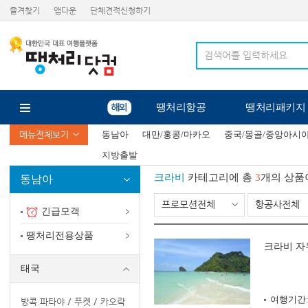
즐겨찾기
앱다운
단체견적신청하기
땡처리항공
땡처리패키지
메뉴전체보기
동남아
대만/홍콩/마카오
중국/몽골/중앙아시
지방출발
크라비
카테고리에 총
3
개의 상품
동남아
프로모션전체
항공사전체
긴급모객
땡처리전용상품
크라비 자
태국
여행기간
방콕.파타야
푸켓
카오락