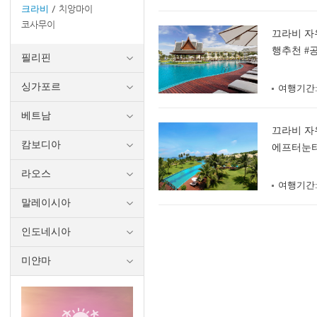
크라비
치앙마이
코사무이
끄라비 자
행추천 #
필리핀
싱가포르
여행기간
베트남
끄라비 자
캄보디아
에프터눈티
라오스
여행기간
말레이시아
인도네시아
미얀마