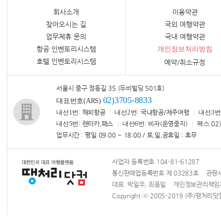
회사소개
이용약관
찾아오시는 길
국외 여행약관
업무제휴 문의
국내 여행약관
항공 인벤토리시스템
개인정보처리방침
호텔 인벤토리시스템
예약/취소규정
서울시 중구 정동길 35 (두비빌딩 501호)
02)3705-8833
대표번호(ARS)
내선1번
: 해외항공
내선2번
: 국내항공/제주여행
내선3번
내선5번
: 렌터카,패스
내선6번
: 비자(운영중지)
팩스
02)
업무시간 : 평일 09:00 ~ 18:00 / 토,일,공휴일 : 휴무
사업자 등록번호 104-81-61287
통신판매업등록번호 제 03283호 관광사업
대표: 박일우, 최동일 개인정보관리책
Copyright ⓒ 2005-2019 (주)땡처리닷컴 Al