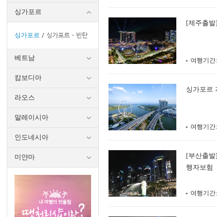
싱가포르
[제주출발
싱가포르
싱가포르 - 빈탄
베트남
여행기간
캄보디아
싱가포르 
라오스
말레이시아
여행기간
인도네시아
[부산출발
미얀마
행자보험
여행기간