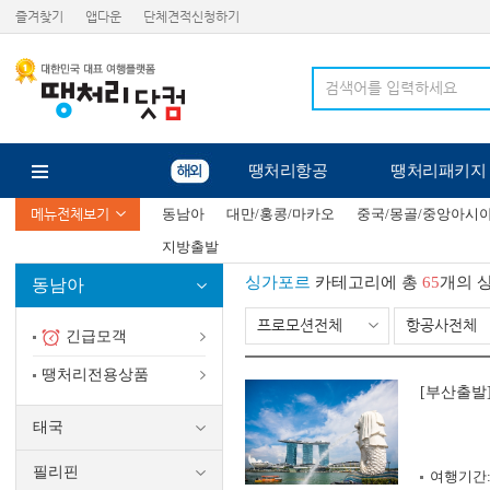
즐겨찾기
앱다운
단체견적신청하기
땡처리항공
땡처리패키지
메뉴전체보기
동남아
대만/홍콩/마카오
중국/몽골/중앙아시
지방출발
싱가포르
카테고리에 총
65
개의 
동남아
프로모션전체
항공사전체
긴급모객
땡처리전용상품
[부산출발
태국
필리핀
여행기간