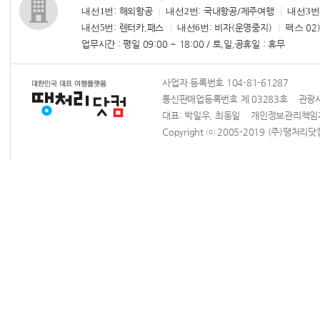
내선1번
: 해외항공
내선2번
: 국내항공/제주여행
내선3번
내선5번
: 렌터카,패스
내선6번
: 비자(운영중지)
팩스
02)
업무시간 : 평일 09:00 ~ 18:00 / 토,일,공휴일 : 휴무
사업자 등록번호 104-81-61287
통신판매업등록번호 제 03283호 관광사업
대표: 박일우, 최동일 개인정보관리책
Copyright ⓒ 2005-2019 (주)땡처리닷컴 Al