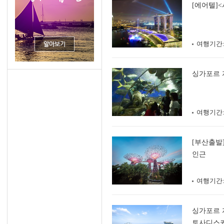
[에어텔]
여행기간
싱가포르 자
여행기간
[부산출발
인근
여행기간
싱가포르 
토사디스