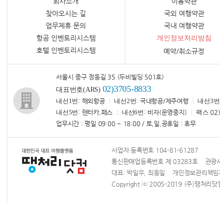
회사소개
이용약관
찾아오시는 길
국외 여행약관
업무제휴 문의
국내 여행약관
항공 인벤토리시스템
개인정보처리방침
호텔 인벤토리시스템
예약/취소규정
서울시 중구 정동길 35 (두비빌딩 501호)
02)3705-8833
대표번호(ARS)
내선1번
: 해외항공
내선2번
: 국내항공/제주여행
내선3번
내선5번
: 렌터카,패스
내선6번
: 비자(운영중지)
팩스
02)
업무시간 : 평일 09:00 ~ 18:00 / 토,일,공휴일 : 휴무
사업자 등록번호 104-81-61287
통신판매업등록번호 제 03283호 관광사업
대표: 박일우, 최동일 개인정보관리책
Copyright ⓒ 2005-2019 (주)땡처리닷컴 Al