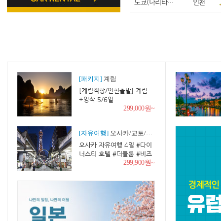
도쿄(나리타공항)
인천
[패키지]
계림
[계림직항/인천출발] 계림
+양삭 5/6일
299,000원~
[자유여행]
오사카/교토/나라/고베
오사카 자유여행 4일 #다이
너스티 호텔 #더블룸 #비즈
니스호텔 #다니마치큐초메
299,900원~
역 도보 1분 #1층 세븐일레
븐 #도톤보리 도보권