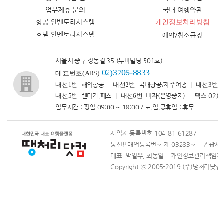
업무제휴 문의
국내 여행약관
항공 인벤토리시스템
개인정보처리방침
호텔 인벤토리시스템
예약/취소규정
서울시 중구 정동길 35 (두비빌딩 501호)
02)3705-8833
대표번호(ARS)
내선1번
: 해외항공
내선2번
: 국내항공/제주여행
내선3번
내선5번
: 렌터카,패스
내선6번
: 비자(운영중지)
팩스
02)
업무시간 : 평일 09:00 ~ 18:00 / 토,일,공휴일 : 휴무
사업자 등록번호 104-81-61287
통신판매업등록번호 제 03283호 관광사업
대표: 박일우, 최동일 개인정보관리책
Copyright ⓒ 2005-2019 (주)땡처리닷컴 Al