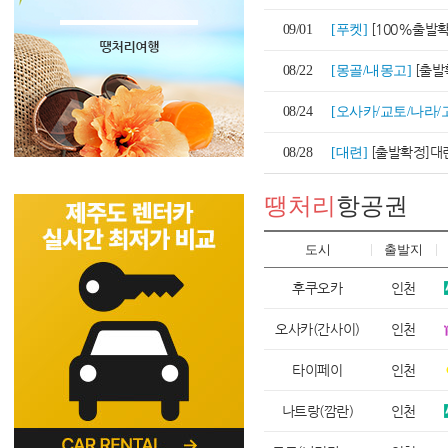
[100%출발확
09/01
[푸켓]
[출발확정] [18
08/22
[몽골/내몽고]
08/24
[오사카/교토/나라/
[출발확정]대
08/28
[대련]
땡처리
항공권
도시
출발지
후쿠오카
인천
오사카(간사이)
인천
타이페이
인천
나트랑(깜란)
인천