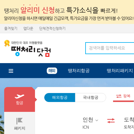
즐겨찾기
앱다운
단체견적신청하기
땡처리항공
땡처리패키지
왕복
해외항공
국내항공
항공
인천
도
ICN
도착지
패키지