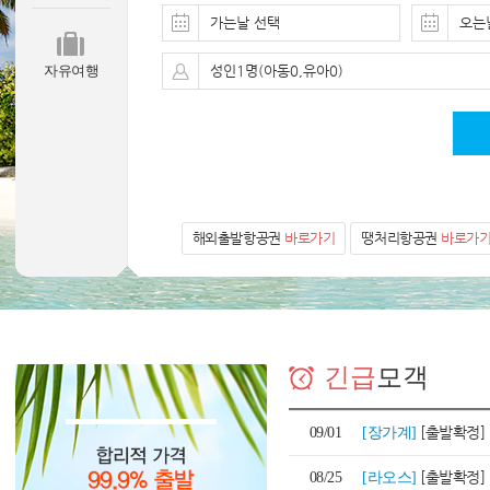
가는날 선택
오는
자유여행
성인1명(아동0,유아0)
해외출발항공권
바로가기
땡처리항공권
바로가
긴급
모객
[출발확정] [땡처리
09/01
[장가계]
[출발확정] [땡처
08/25
[라오스]