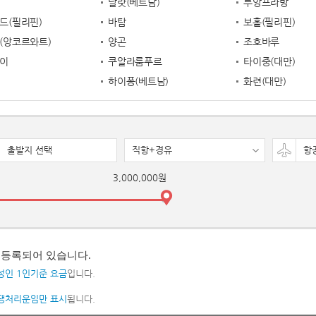
달랏(베트남)
루앙프라방
드(필리핀)
바탐
보홀(필리핀)
(앙코르와트)
양곤
조호바루
이
쿠알라룸푸르
타이중(대만)
하이퐁(베트남)
화련(대만)
출발지 선택
직항+경유
항
 등록되어 있습니다.
성인 1인기준 요금
입니다.
땡처리운임만 표시
됩니다.