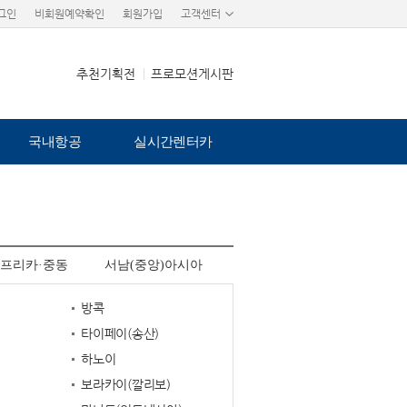
그인
비회원예약확인
회원가입
고객센터
추천기획전
프로모션게시판
국내항공
실시간렌터카
프리카·중동
서남(중앙)아시아
방콕
타이페이(송산)
하노이
보라카이(깔리보)