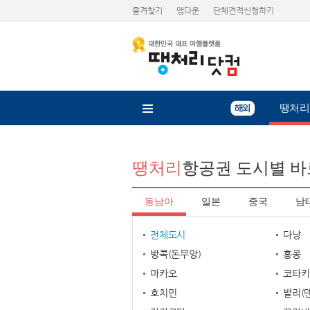
즐겨찾기
앱다운
단체견적신청하기
땡처리
땡처리
항공권 도시별 
동남아
일본
중국
남
전체도시
다낭
방콕(돈무앙)
홍콩
마카오
코타키
호치민
발리(