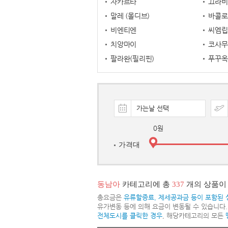
자카르타
끄라비
말레 (몰디브)
바콜로
비엔티엔
씨엠립
치앙마이
코사무
팔라완(필리핀)
푸꾸옥
가는날 선택
가격대
동남아
카테고리에 총
337
개의 상품이
총요금은
유류할증료, 제세공과금 등이 포함된 
유가변동 등에 의해 요금이 변동될 수 있습니다.
전체도시를 클릭한 경우
, 해당카테고리의 모든