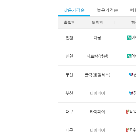
낮은가격순
높은가격순
빠
출발지
도착지
항
에
인천
다낭
에
인천
나트랑(깜란)
부산
클락(앙헬레스)
부산
타이페이
티
대구
타이페이
티
대구
타이페이