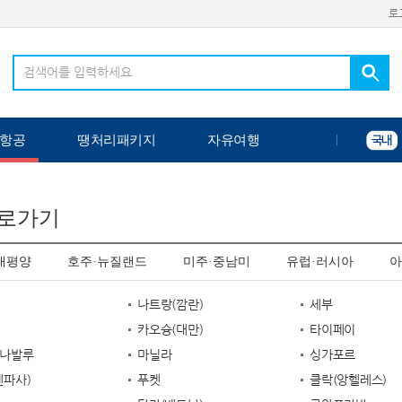
로
항공
땡처리패키지
자유여행
바로가기
태평양
호주·뉴질랜드
미주·중남미
유럽·러시아
아
나트랑(깜란)
세부
카오슝(대만)
타이페이
나발루
마닐라
싱가포르
덴파사)
푸켓
클락(앙헬레스)