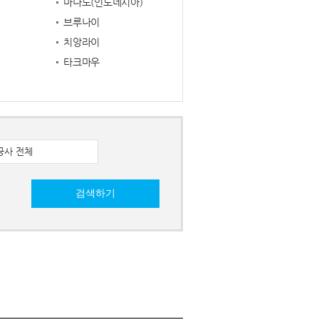
마나도(인도네시아)
브루나이
치앙라이
타크마우
공사 전체
검색하기