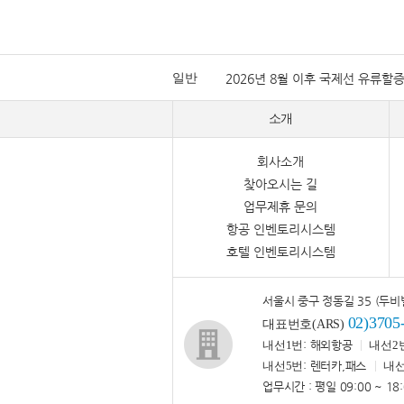
일반
2026년 8월 이후 국제선 유류할
소개
회사소개
찾아오시는 길
업무제휴 문의
항공 인벤토리시스템
호텔 인벤토리시스템
서울시 중구 정동길 35 (두비
02)3705
대표번호(ARS)
내선1번
: 해외항공
내선2
내선5번
: 렌터카,패스
내선
업무시간 : 평일 09:00 ~ 18