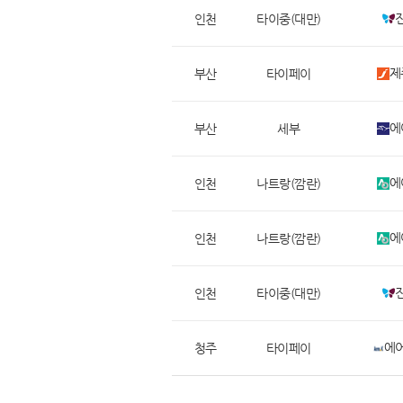
인천
타이중(대만)
제
부산
타이페이
에
부산
세부
에
인천
나트랑(깜란)
에
인천
나트랑(깜란)
인천
타이중(대만)
에
청주
타이페이