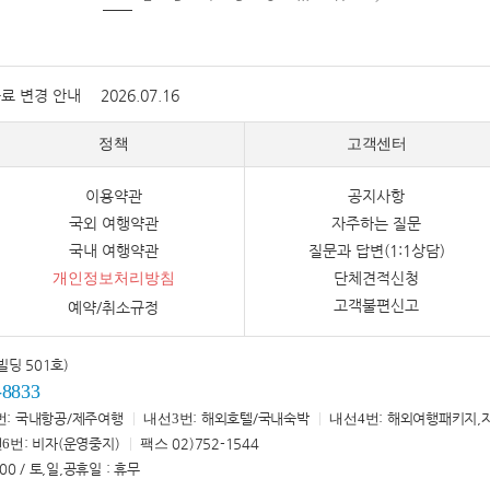
증료 변경 안내
2026.07.16
정책
고객센터
이용약관
공지사항
국외 여행약관
자주하는 질문
국내 여행약관
질문과 답변(1:1상담)
단체견적신청
개인정보처리방침
고객불편신고
예약/취소규정
빌딩 501호)
-8833
번
: 국내항공/제주여행
내선3번
: 해외호텔/국내숙박
내선4번
: 해외여행패키지,
6번
: 비자(운영중지)
팩스
02)752-1544
:00 / 토,일,공휴일 : 휴무