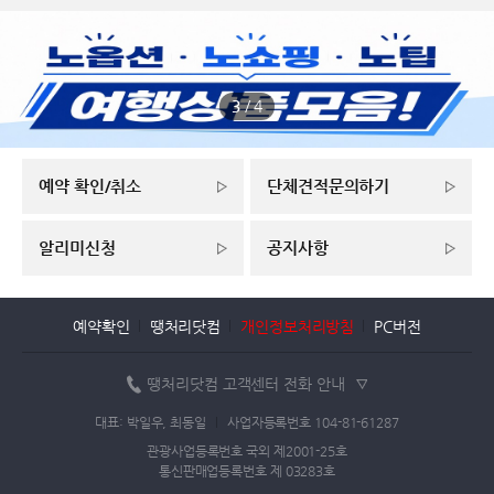
3
/
4
예약 확인/취소
단체견적문의하기
알리미신청
공지사항
예약확인
땡처리닷컴
개인정보처리방침
PC버전
땡처리닷컴 고객센터 전화 안내
대표: 박일우, 최동일
사업자등록번호 104-81-61287
관광사업등록번호 국외 제2001-25호
통신판매업등록번호 제 03283호